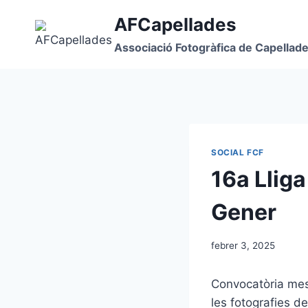
Vés
AFCapellades
al
contingut
Associació Fotogràfica de Capellad
SOCIAL FCF
16a Llig
Gener
febrer 3, 2025
Convocatòria mes
les fotografies d