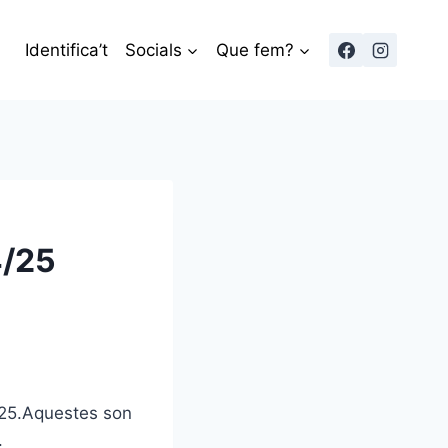
Identifica’t
Socials
Que fem?
4/25
/25.Aquestes son
.