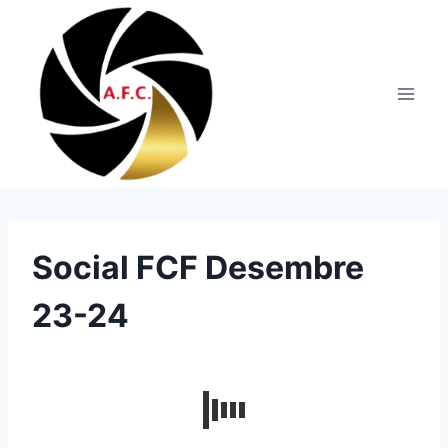
Vés
al
contingut
Social FCF Desembre
23-24