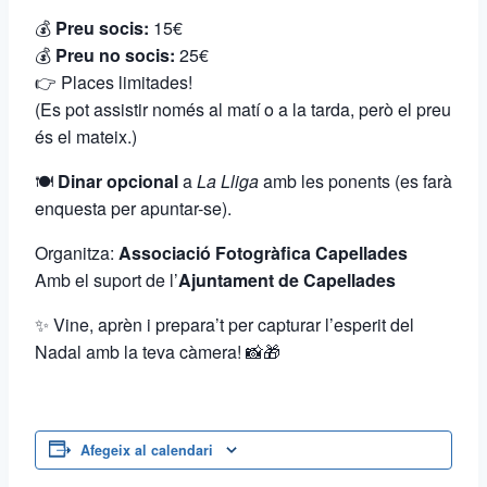
💰
Preu socis:
15€
💰
Preu no socis:
25€
👉 Places limitades!
(Es pot assistir només al matí o a la tarda, però el preu
és el mateix.)
🍽️
Dinar opcional
a
La Lliga
amb les ponents (es farà
enquesta per apuntar-se).
Organitza:
Associació Fotogràfica Capellades
Amb el suport de l’
Ajuntament de Capellades
✨ Vine, aprèn i prepara’t per capturar l’esperit del
Nadal amb la teva càmera! 📸🎁
Afegeix al calendari