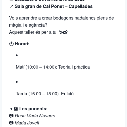
📍
Sala gran de Cal Ponet – Capellades
Vols aprendre a crear bodegons nadalencs plens de
màgia i elegància?
Aquest taller és per a tu! 🎅📸
🕙
Horari:
Matí (10:00 – 14:00): Teoria i pràctica
Tarda (16:00 – 18:00): Edició
👩‍🏫
Les ponents:
📷
Rosa Maria Navarro
📷
Maria Jovell