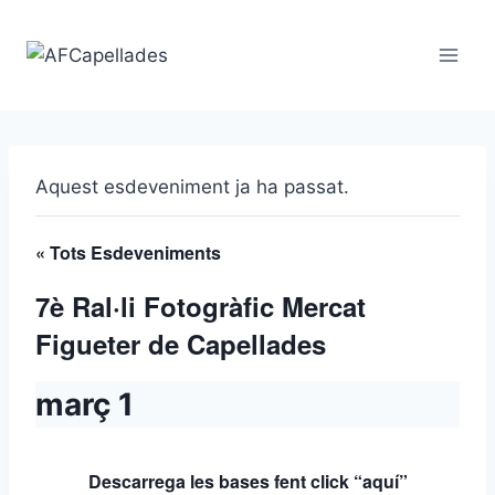
Vés
al
contingut
Aquest esdeveniment ja ha passat.
« Tots Esdeveniments
7è Ral·li Fotogràfic Mercat
Figueter de Capellades
març 1
Descarrega les bases fent click “aquí”