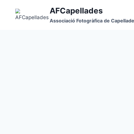
Vés
AFCapellades
al
contingut
Associació Fotogràfica de Capellad