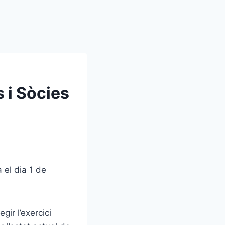
 i Sòcies
 el dia 1 de
gir l’exercici