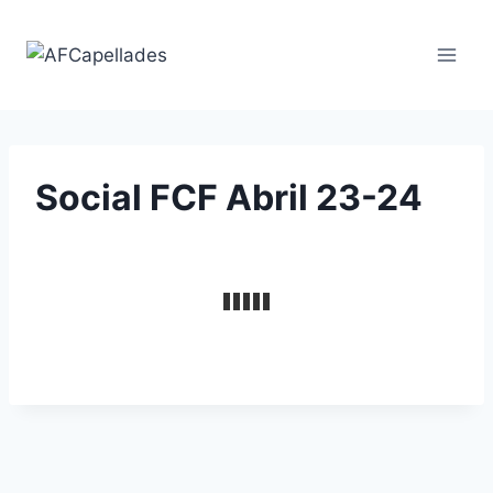
Vés
al
contingut
Social FCF Abril 23-24